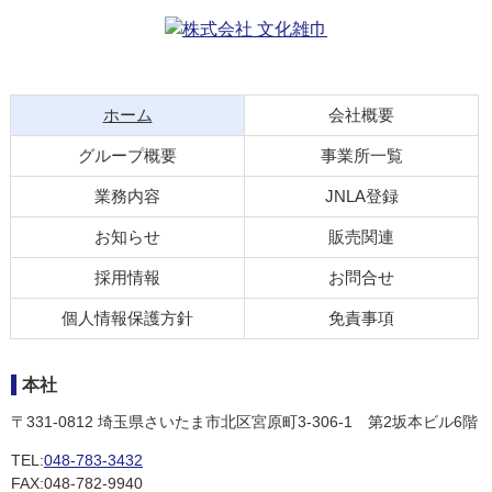
コ
ペ
ン
ー
テ
ジ
現在のページ
ホーム
会社概要
ン
の
グループ概要
事業所一覧
ツ
先
本
頭
業務内容
JNLA登録
文
へ
お知らせ
販売関連
の
戻
先
る
採用情報
お問合せ
頭
へ
個人情報保護方針
免責事項
戻
る
本社
〒331-0812
埼玉県さいたま市北区宮原町3-306-1
第2坂本ビル6階
TEL:
048-783-3432
FAX:048-782-9940