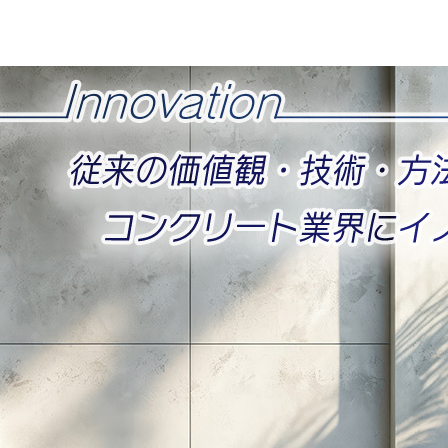
コ
ン
テ
KTS株式会社
ン
ツ
本
文
へ
ス
キ
ッ
プ