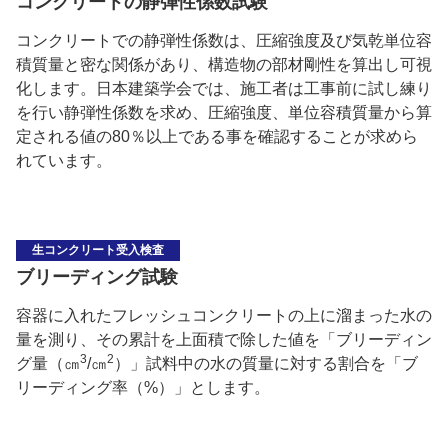
コンクリートの静弾性係数試験
コンクリートでの静弾性係数は、圧縮強度及び気乾単位容
積質量と密な関係があり、構造物の部材剛性を算出し可視
化します。日本建築学会では、施工者は工事前に試し練り
を行い静弾性係数を求め、圧縮強度、単位容積質量から算
定される値の80％以上である事を確認することが求めら
れています。
生コンクリート受入検査
ブリーディング試験
容器に入れたフレッシュコンクリートの上に溜まった水の
量を測り、その累計を上面積で除した値を「ブリーディン
3
2
グ量（㎝
/㎝
）」試料中の水の質量に対する割合を「ブ
リーディング率（%）」とします。